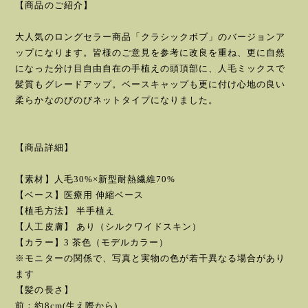
【商品のご紹介】
大人気のロングセラー商品「クラシックボブ」のバージョンア
ップになります。皆様のご意見を参考に改良を重ね、更に自然
になった分け目自由自在の手植えの頭頂部に、人毛ミックスで
髪質もグレードアップ。ベースキャップも更に付け心地の良い
柔らかなのびのびネットタイプになりました。
【商品詳細】
【素材】人毛30%×新型耐熱繊維70%
【ベース】医療用 伸縮ベース
【植毛方法】 半手植え
【人工皮膚】 あり（シルクワイドスキン）
【カラー】3 茶色（モデルカラー）
※モニターの関係で、写真と実物の色が若干異なる場合があり
ます
【髪の長さ】
前：約8cm(生え際から)