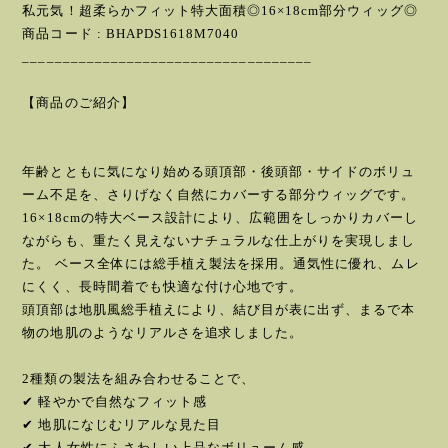
私元気！超柔らかフィット特大面積◎16×18cm部分ウィッグ◎
商品コード : BHAPDS1618M7040
____________________________________
【商品のご紹介】
年齢とともに気になり始める頭頂部・後頭部・サイドのボリュ
ーム不足を、さりげなく自然にカバーする部分ウィッグです。
16×18cmの特大ベース設計により、広範囲をしっかりカバーし
ながらも、重たく見えないナチュラルな仕上がりを実現しまし
た。 ベース全体には総手植え製法を採用。通気性に優れ、ムレ
にくく、長時間着でも快適な付け心地です。
頭頂部は地肌風総手植えにより、結び目が表に出ず、まるで本
物の地肌のようなリアルさを追求しました。
2種類の製法を組み合わせることで、
✔ 軽やかで自然なフィット感
✔ 地肌になじむリアルな見た目
✔ 大人女性にふさわしい上品なボリューム感