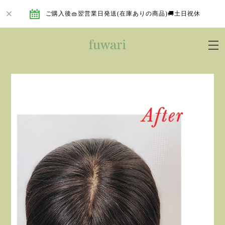
ご購入後🧺翌営業日発送(在庫ありの商品)🚚土日祝休